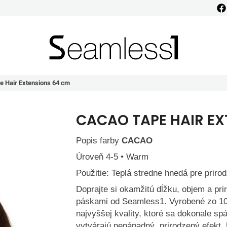
Seamless1
e Hair Extensions 64 cm
CACAO TAPE HAIR EX
Popis farby
CACAO
Úroveň 4-5 • Warm
Použitie: Teplá stredne hnedá pre prir
Doprajte si okamžitú dĺžku, objem a pr
páskami od Seamless1. Vyrobené zo 1
najvyššej kvality, ktoré sa dokonale sp
vytvárajú nenápadný, prirodzený efekt.