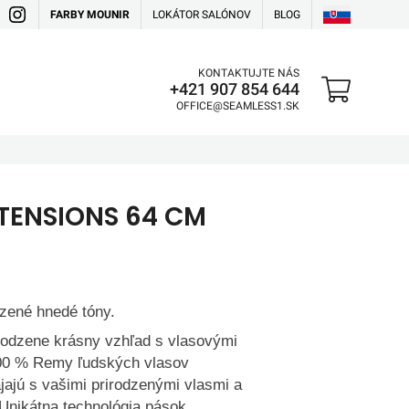
FARBY MOUNIR
LOKÁTOR SALÓNOV
BLOG
KONTAKTUJTE NÁS
+421 907 854 644
OFFICE@SEAMLESS1.SK
TENSIONS 64 CM
odzené hnedé tóny.
irodzene krásny vzhľad s vlasovými
00 % Remy ľudských vlasov
ájajú s vašimi prirodzenými vlasmi a
 Unikátna technológia pások