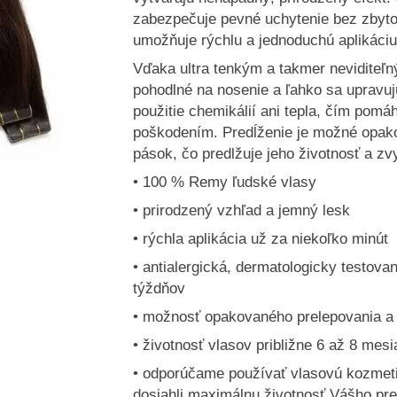
zabezpečuje pevné uchytenie bez zbyt
umožňuje rýchlu a jednoduchú aplikáciu
Vďaka ultra tenkým a takmer neviditeľ
pohodlné na nosenie a ľahko sa upravu
použitie chemikálií ani tepla, čím pomá
poškodením. Predĺženie je možné opak
pások, čo predlžuje jeho životnosť a z
• 100 % Remy ľudské vlasy
• prirodzený vzhľad a jemný lesk
• rýchla aplikácia už za niekoľko minút
• antialergická, dermatologicky testov
týždňov
• možnosť opakovaného prelepovania a 
• životnosť vlasov približne 6 až 8 mesi
• odporúčame používať vlasovú kozmeti
dosiahli maximálnu životnosť Vášho pre