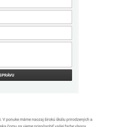
SPRÁVU
i. V ponuke máme naozaj širokú škálu prirodzených a
aka čomu sa vieme prispôsobiť vašej farbe vlasov.