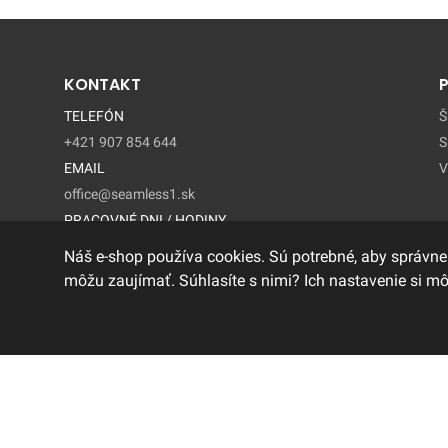
KONTAKT
TELEFÓN
Š
+421 907 854 644
S
EMAIL
V
office@seamless1.sk
PRACOVNÉ DNI / HODINY
Pondelok - Piatok / 9:00 – 15:00
Náš e-shop používa cookies. Sú potrebné, aby správne
môžu zaujímať. Súhlasíte s nimi? Ich nastavenie si m