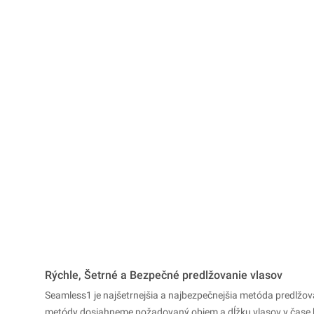
Rýchle, Šetrné a Bezpečné predlžovanie vlasov
Seamless1 je najšetrnejšia a najbezpečnejšia metóda predlžo
metódy dosiahneme požadovaný objem a dĺžku vlasov v čase 