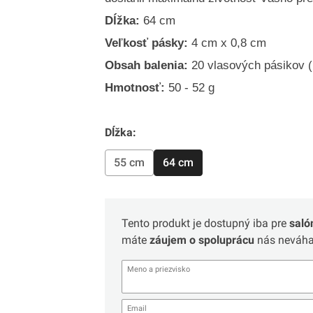
Dĺžka:
64 cm
Veľkosť pásky:
4 cm x 0,8 cm
Obsah balenia:
20 vlasových pásikov (
Hmotnosť:
50 - 52 g
Dĺžka:
55 cm
64 cm
Tento produkt je dostupný iba pre
saló
máte
záujem o spoluprácu
nás neváhaj