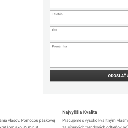
ODOSLAŤ 
Najvyššia Kvalita
vania vlasov. Pomocou páskovej
Pracujeme s vysoko kvalitnými vlasm
kratšom ako 35 minút.
zaujímavých trendových odtieňov, vď