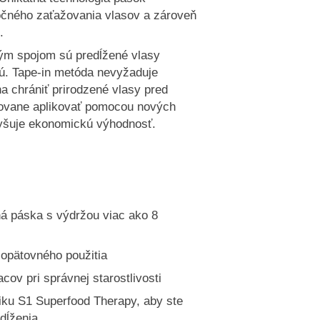
očného zaťažovania vlasov a zároveň
.
ným spojom sú predĺžené vlasy
jú. Tape-in metóda nevyžaduje
ha chrániť prirodzené vlasy pred
ovane aplikovať pomocou nových
vyšuje ekonomickú výhodnosť.
aná páska s výdržou viac ako 8
opätovného použitia
acov pri správnej starostlivosti
ku S1 Superfood Therapy, aby ste
dĺženia