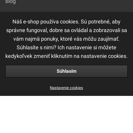
Blog
Náš e-shop používa cookies. Sú potrebné, aby
DÔLEŽITÉ ODKAZY
správne fungoval, dobre sa ovládal a zobrazovali sa
vám najmä ponuky, ktoré vás môžu zaujímať.
F.A.Q
Súhlasíte s nimi? Ich nastavenie si môžete
Ochrana osobných údajov
kedykoľvek zmeniť kliknutím na nastavenie cookies.
Obchodné a reklamačné podmienky
Súhlasím
Nastavenie cookies