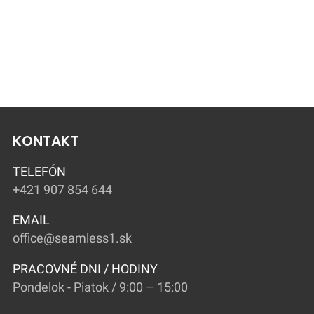
EXTENSIONS
EXTENSIONS
EXTENSIONS
ROOTED SILVER
ROOTED
ROOTED
FOX 55 CM
SUMMER DAYS
MARTINI 55 CM
55 CM
KONTAKT
TELEFÓN
+421 907 854 644
EMAIL
office@seamless1.sk
PRACOVNÉ DNI / HODINY
Pondelok - Piatok / 9:00 – 15:00