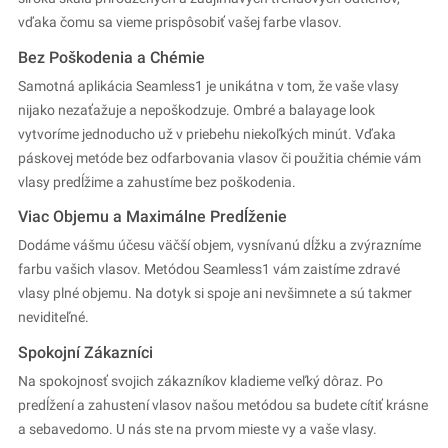
vďaka čomu sa vieme prispôsobiť vašej farbe vlasov.
Bez Poškodenia a Chémie
Samotná aplikácia Seamless1 je unikátna v tom, že vaše vlasy
nijako nezaťažuje a nepoškodzuje. Ombré a balayage look
vytvoríme jednoducho už v priebehu niekoľkých minút. Vďaka
páskovej metóde bez odfarbovania vlasov či použitia chémie vám
vlasy predĺžime a zahustíme bez poškodenia.
Viac Objemu a Maximálne Predĺženie
Dodáme vášmu účesu väčší objem, vysnívanú dĺžku a zvýrazníme
farbu vašich vlasov. Metódou Seamless1 vám zaistíme zdravé
vlasy plné objemu. Na dotyk si spoje ani nevšimnete a sú takmer
neviditeľné.
Spokojní Zákazníci
Na spokojnosť svojich zákazníkov kladieme veľký dôraz. Po
predĺžení a zahustení vlasov našou metódou sa budete cítiť krásne
a sebavedomo. U nás ste na prvom mieste vy a vaše vlasy.