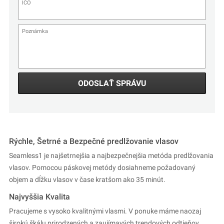
ODOSLAŤ SPRÁVU
Rýchle, Šetrné a Bezpečné predlžovanie vlasov
Seamless1 je najšetrnejšia a najbezpečnejšia metóda predlžovania
vlasov. Pomocou páskovej metódy dosiahneme požadovaný
objem a dĺžku vlasov v čase kratšom ako 35 minút.
Najvyššia Kvalita
Pracujeme s vysoko kvalitnými vlasmi. V ponuke máme naozaj
širokú škálu prirodzených a zaujímavých trendových odtieňov,