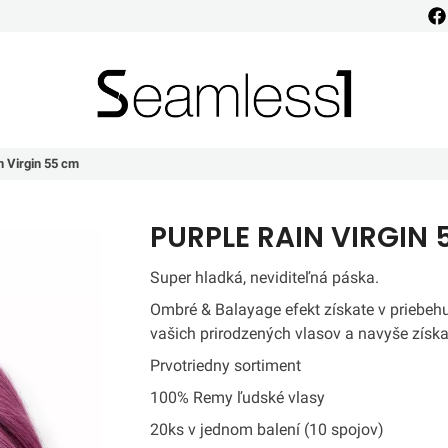
Seamless1
n Virgin 55 cm
PURPLE RAIN VIRGIN
Super hladká, neviditeľná páska.
Ombré & Balayage efekt získate v priebeh
vašich prirodzených vlasov a navyše získ
Prvotriedny sortiment
100% Remy ľudské vlasy
20ks v jednom balení (10 spojov)