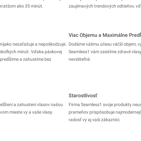
kratšom ako 35 minút.
zaujímavých trendových odtieňov, vď
Viac Objemu a Maximálne Predĺ
 nijako nezaťažuje a nepoškodzuje.
Dodáme vášmu účesu väčší objem, vy
iekoľkých minút. Vďaka páskovej
Seamless1 vám zaistíme zdravé vlasy 
 predĺžime a zahustíme bez
neviditeľné.
Starostlivosť
edĺžení a zahustení vlasov našou
Firma Seamless1 svoje produkty neustá
vom mieste vy a vaše vlasy.
prameňov prispôsobuje najmodernejš
radosť vy aj vaši zákazníci.