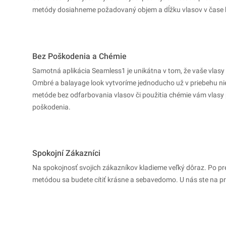
metódy dosiahneme požadovaný objem a dĺžku vlasov v čase 
Bez Poškodenia a Chémie
Samotná aplikácia Seamless1 je unikátna v tom, že vaše vlasy
Ombré a balayage look vytvoríme jednoducho už v priebehu n
metóde bez odfarbovania vlasov či použitia chémie vám vlasy
poškodenia.
Spokojní Zákazníci
Na spokojnosť svojich zákazníkov kladieme veľký dôraz. Po pr
metódou sa budete cítiť krásne a sebavedomo. U nás ste na pr