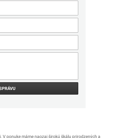
SPRÁVU
i. V ponuke máme naozaj širokú škálu prirodzených a