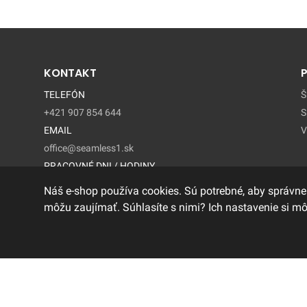
KONTAKT
TELEFÓN
Š
+421 907 854 644
S
EMAIL
V
office@seamless1.sk
PRACOVNÉ DNI / HODINY
Pondelok - Piatok / 9:00 – 15:00
Náš e-shop používa cookies. Sú potrebné, aby správne
môžu zaujímať. Súhlasíte s nimi? Ich nastavenie si m