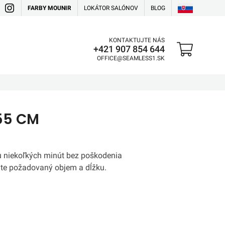
FARBY MOUNIR
LOKÁTOR SALÓNOV
BLOG
KONTAKTUJTE NÁS
+421 907 854 644
OFFICE@SEAMLESS1.SK
 55 CM
u niekoľkých minút bez poškodenia
ate požadovaný objem a dĺžku.