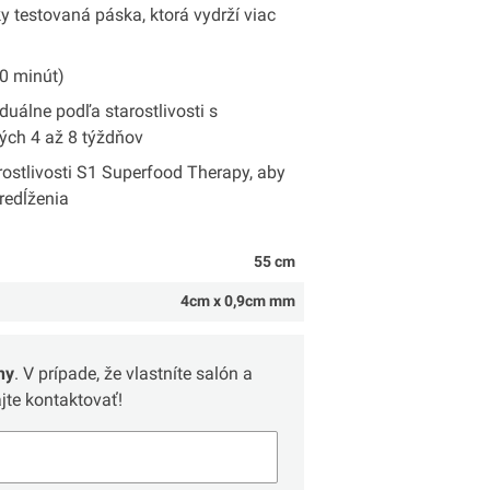
y testovaná páska, ktorá vydrží viac
30 minút)
duálne podľa starostlivosti s
ých 4 až 8 týždňov
ostlivosti S1 Superfood Therapy, aby
redĺženia
55 cm
4cm x 0,9cm mm
ny
. V prípade, že vlastníte salón a
te kontaktovať!