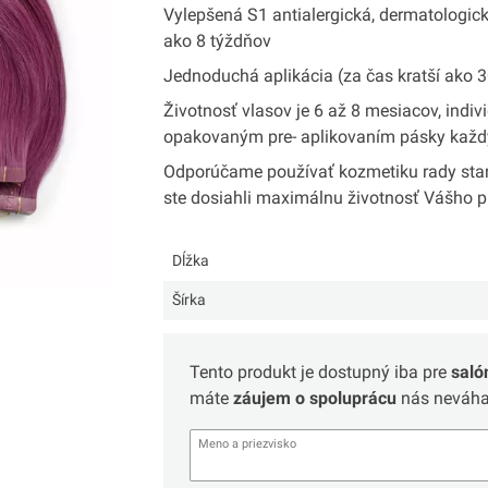
Vylepšená S1 antialergická, dermatologick
ako 8 týždňov
Jednoduchá aplikácia (za čas kratší ako 
Životnosť vlasov je 6 až 8 mesiacov, indivi
opakovaným pre- aplikovaním pásky každ
Odporúčame používať kozmetiku rady star
ste dosiahli maximálnu životnosť Vášho p
Dĺžka
Šírka
Tento produkt je dostupný iba pre
saló
máte
záujem o spoluprácu
nás neváhaj