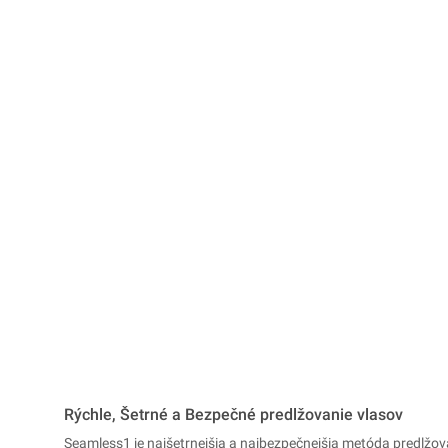
Rýchle, Šetrné a Bezpečné predlžovanie vlasov
Seamless1 je najšetrnejšia a najbezpečnejšia metóda predlžo