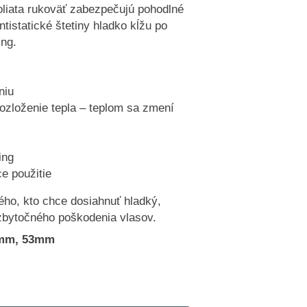
oliata rukoväť zabezpečujú pohodlné
tistatické štetiny hladko kĺžu po
ing.
niu
ozloženie tepla – teplom sa zmení
ing
e použitie
ého, kto chce dosiahnuť hladký,
 zbytočného poškodenia vlasov.
45mm, 53mm