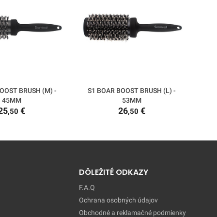
OOST BRUSH (M) -
S1 BOAR BOOST BRUSH (L) -
S1 X
45MM
53MM
25
€
26
€
,50
,50
DÔLEŽITÉ ODKAZY
F.A.Q
Ochrana osobných údajov
Obchodné a reklamačné podmienky