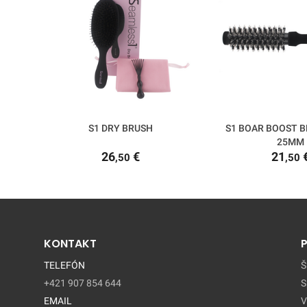
S1 DRY BRUSH
S1 BOAR BOOST BR
25MM
26
€
21
,50
,50
KONTAKT
TELEFÓN
Š
+421 907 854 644
S
EMAIL
V