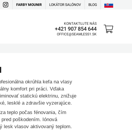
FARBY MOUNIR
LOKÁTOR SALÓNOV
BLOG
KONTAKTUJTE NÁS
+421 907 854 644
OFFICE@SEAMLESS1.SK
M
fesionálna okrúhla kefa na vlasy
álny komfort pri práci. Vďaka
iminovať statickú elektrinu, znižuje
ké, lesklé a zdravšie vyzerajúce.
za teplo počas fénovania, čím
sy pred poškodením. Iónová
ý lesk vlasov aktivovaný teplom.