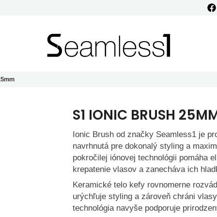
Seamless1
 25mm
S1 IONIC BRUSH 25M
Ionic Brush od značky Seamless1 je pro
navrhnutá pre dokonalý styling a maxim
pokročilej iónovej technológii pomáha el
krepatenie vlasov a zanecháva ich hlad
Keramické telo kefy rovnomerne rozvád
urýchľuje styling a zároveň chráni vla
technológia navyše podporuje prirodzen