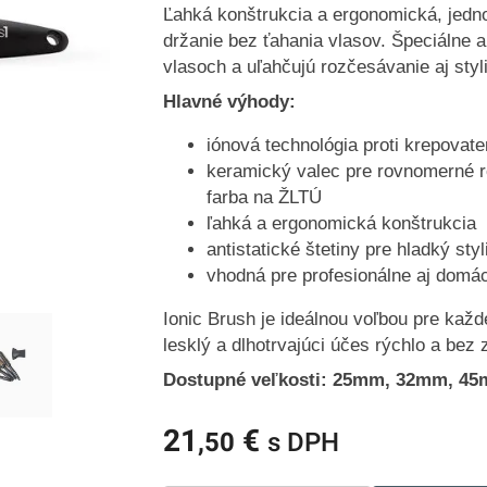
Ľahká konštrukcia a ergonomická, jedn
držanie bez ťahania vlasov. Špeciálne an
vlasoch a uľahčujú rozčesávanie aj styl
Hlavné výhody:
iónová technológia proti krepovate
keramický valec pre rovnomerné r
farba na ŽLTÚ
ľahká a ergonomická konštrukcia
antistatické štetiny pre hladký styl
vhodná pre profesionálne aj domác
Ionic Brush je ideálnou voľbou pre každ
lesklý a dlhotrvajúci účes rýchlo a bez
Dostupné veľkosti: 25mm, 32mm, 
21
€
,50
s DPH