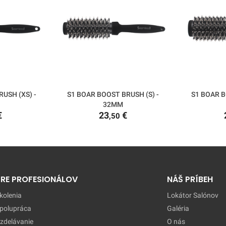
USH (XS) -
S1 BOAR BOOST BRUSH (S) -
S1 BOAR B
32MM
€
23
€
,50
PRE PROFESIONÁLOV
NÁŠ PRÍBEH
kolenia
Lokátor Salónov
polupráca
Galéria
zdelávanie
O nás