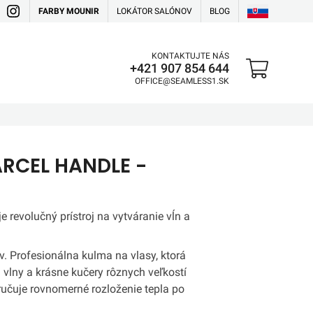
FARBY MOUNIR
LOKÁTOR SALÓNOV
BLOG
KONTAKTUJTE NÁS
+421 907 854 644
OFFICE@SEAMLESS1.SK
RCEL HANDLE -
 revolučný prístroj na vytváranie vĺn a
v. Profesionálna kulma na vlasy, ktorá
i vlny a krásne kučery rôznych veľkostí
ručuje rovnomerné rozloženie tepla po