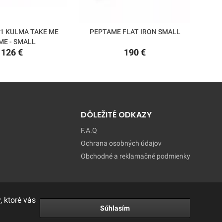
1 KULMA TAKE ME
PEPTAME FLAT IRON SMALL
PE
E - SMALL
126 €
190 €
DÔLEŽITÉ ODKAZY
F.A.Q
Ochrana osobných údajov
Obchodné a reklamačné podmienky
 ktoré vás
Súhlasím