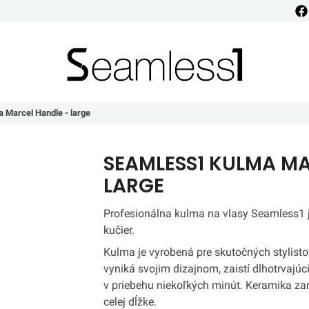
Seamless1
 Marcel Handle - large
SEAMLESS1 KULMA MA
LARGE
Profesionálna kulma na vlasy Seamless1 je
kučier.
Kulma je vyrobená pre skutočných stylisto
vyniká svojim dizajnom, zaistí dlhotrvajúc
v priebehu niekoľkých minút. Keramika za
celej dĺžke.