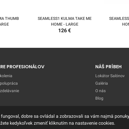
MA THUMB
SEAMLESS1 KULMA TAKE ME
SEAMLESS
ARGE
HOME - LARGE
HOM
126 €
PRE PROFESIONÁLOV
NÁŠ PRÍBEH
kolenia
Lokátor Salónov
polupráca
Galéria
zdelávanie
O nás
Blog
 fungoval, dobre sa ovládal a zobrazovali sa vám najmä ponuky,
ôžete kedykoľvek zmeniť kliknutím na nastavenie cookies.