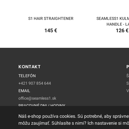
S1 HAIR STRAIGHTENER
SEAMLESS1 KUL
HANDLE - L
145 €
126 €
KONTAKT
TELEFÓN
Š
+421 907 854 644
S
EMAIL
V
office@seamless1.sk
PRACOVNÉ DNI / HODINY
Pondelok - Piatok / 9:00 – 15:00
Náš e-shop používa cookies. Sú potrebné, aby správne
môžu zaujímať. Súhlasíte s nimi? Ich nastavenie si m