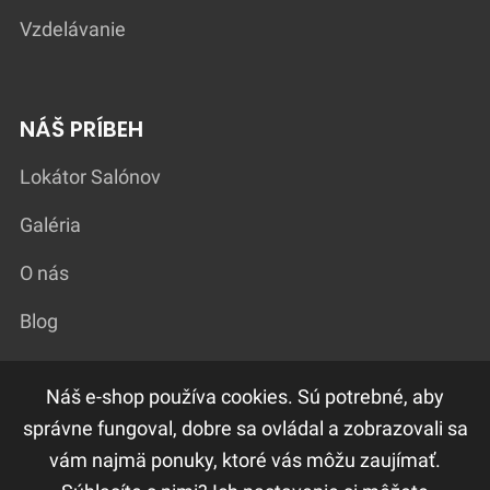
Vzdelávanie
NÁŠ PRÍBEH
Lokátor Salónov
Galéria
O nás
Blog
Náš e-shop používa cookies. Sú potrebné, aby
DÔLEŽITÉ ODKAZY
správne fungoval, dobre sa ovládal a zobrazovali sa
vám najmä ponuky, ktoré vás môžu zaujímať.
F.A.Q