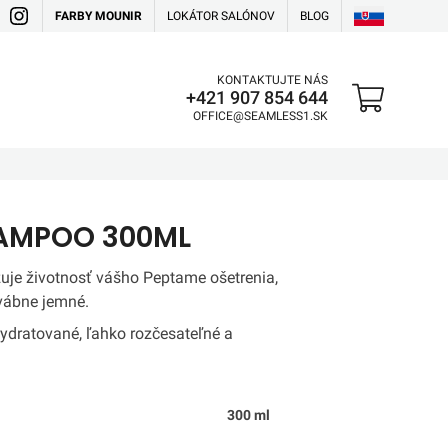
FARBY MOUNIR
LOKÁTOR SALÓNOV
BLOG
KONTAKTUJTE NÁS
+421 907 854 644
OFFICE@SEAMLESS1.SK
AMPOO 300ML
je životnosť vášho Peptame ošetrenia,
dvábne jemné.
ydratované, ľahko rozčesateľné a
300 ml