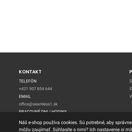
KONTAKT
TELEFÓN
Š
+421 907 854 644
S
EMAIL
V
office@seamless1.sk
PRACOVNÉ DNI / HODINY
Pondelok - Piatok / 9:00 – 15:00
Náš e-shop používa cookies. Sú potrebné, aby správne
môžu zaujímať. Súhlasíte s nimi? Ich nastavenie si m