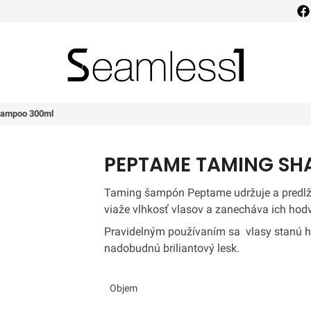
Seamless1
hampoo 300ml
PEPTAME TAMING SH
Taming šampón Peptame udržuje a predlžu
viaže vlhkosť vlasov a zanecháva ich ho
Pravidelným používaním sa vlasy stanú h
nadobudnú briliantový lesk.
Objem