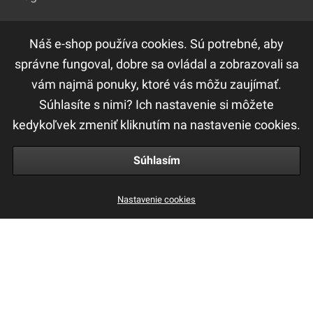
Náš e-shop používa cookies. Sú potrebné, aby
DÔLEŽITÉ ODKAZY
správne fungoval, dobre sa ovládal a zobrazovali sa
vám najmä ponuky, ktoré vás môžu zaujímať.
F.A.Q
Súhlasíte s nimi? Ich nastavenie si môžete
Ochrana osobných údajov
kedykoľvek zmeniť kliknutím na nastavenie cookies.
Obchodné a reklamačné podmienky
Súhlasím
S1 Treatment Care Mask 200ml
Nastavenie cookies
25 €