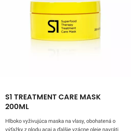
S1 TREATMENT CARE MASK
200ML
Hlboko vyživujúca maska na vlasy, obohatená o
výťažky z plodu acai a ďalšie vzácne oleje navráti