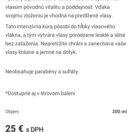
vlasom pôvodnú vitalitu a poddajnosť. Vďaka
svojmu zloženiu je vhodná na predlžené vlasy.
Táto intenzívna kúra pôsobí do hĺbky vlasového
vlákna, a tým vytvára vlasy prirodzene lesklé a silné
bez zaťaženia. Nepretržite chráni a zanecháva vaše
vlasy krásne a jemné na dotyk.
Neobsahuje parabény a sulfáty.
*Dostupné aj v litrovom balení
Objem
200 ml
25 €
s DPH