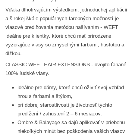
Vďaka dlhotrvajúcim výsledkom, jednoduchej aplikácii
a širokej škále populárnych farebných možností je
vlasové predlžovania metódou našívaním - WEFT
ideálne pre klientky, ktoré chcú mať prirodzene
vyzerajúce vlasy so zmyselnými farbami, hustotou a
dĺžkou.
CLASSIC WEFT HAIR EXTENSIONS - dvojito ťahané
100% ľudské vlasy.
ideálne pre dámy, ktoré chcú oživiť svoj vzhľad
hrou s farbami a štýlom,
pri dobrej starostlivosti je životnosť týchto
predĺžení / zahustení 2 – 6 mesiacov,
Ombre & Balayage sa dajú aplikovať v priebehu
niekoľkých minút bez poškodenia vašich vlasov