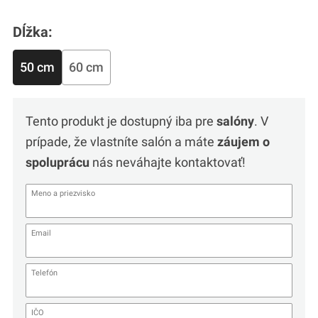
Dĺžka:
50 cm
60 cm
Tento produkt je dostupný iba pre
salóny
. V
prípade, že vlastníte salón a máte
záujem o
spoluprácu
nás neváhajte kontaktovať!