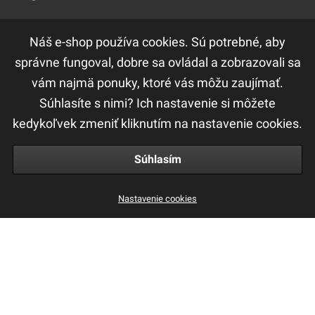
Náš e-shop používa cookies. Sú potrebné, aby
DÔLEŽITÉ ODKAZY
správne fungoval, dobre sa ovládal a zobrazovali sa
vám najmä ponuky, ktoré vás môžu zaujímať.
F.A.Q
Súhlasíte s nimi? Ich nastavenie si môžete
Ochrana osobných údajov
kedykoľvek zmeniť kliknutím na nastavenie cookies.
Obchodné a reklamačné podmienky
Súhlasím
Nastavenie cookies