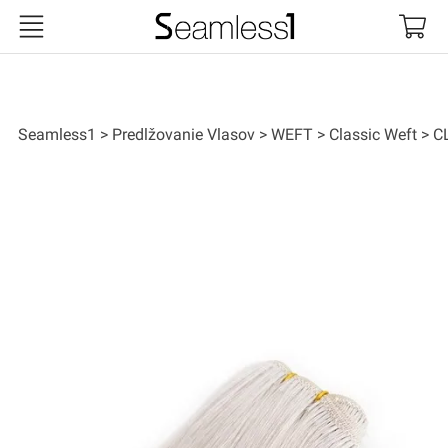
Seamless1
Seamless1
Predlžovanie Vlasov
WEFT
Classic Weft
C