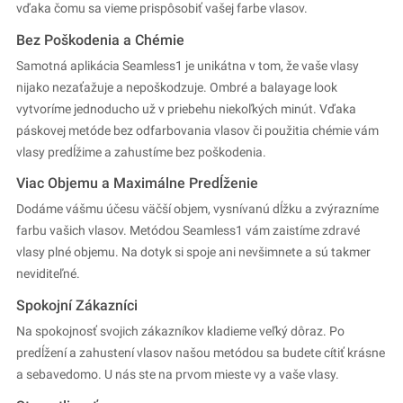
vďaka čomu sa vieme prispôsobiť vašej farbe vlasov.
Bez Poškodenia a Chémie
Samotná aplikácia Seamless1 je unikátna v tom, že vaše vlasy
nijako nezaťažuje a nepoškodzuje. Ombré a balayage look
vytvoríme jednoducho už v priebehu niekoľkých minút. Vďaka
páskovej metóde bez odfarbovania vlasov či použitia chémie vám
vlasy predĺžime a zahustíme bez poškodenia.
Viac Objemu a Maximálne Predĺženie
Dodáme vášmu účesu väčší objem, vysnívanú dĺžku a zvýrazníme
farbu vašich vlasov. Metódou Seamless1 vám zaistíme zdravé
vlasy plné objemu. Na dotyk si spoje ani nevšimnete a sú takmer
neviditeľné.
Spokojní Zákazníci
Na spokojnosť svojich zákazníkov kladieme veľký dôraz. Po
predĺžení a zahustení vlasov našou metódou sa budete cítiť krásne
a sebavedomo. U nás ste na prvom mieste vy a vaše vlasy.