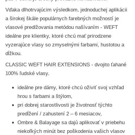
Vďaka dlhotrvajúcim výsledkom, jednoduchej aplikácii
a širokej škále populárnych farebných možností je
vlasové predlžovania metódou našívaním - WEFT
ideálne pre klientky, ktoré chcú mať prirodzene
vyzerajúce vlasy so zmyselnými farbami, hustotou a
dĺžkou.
CLASSIC WEFT HAIR EXTENSIONS - dvojito ťahané
100% ľudské vlasy.
ideálne pre dámy, ktoré chcú oživiť svoj vzhľad
hrou s farbami a štýlom,
pri dobrej starostlivosti je životnosť týchto
predĺžení / zahustení 2 – 6 mesiacov,
Ombre & Balayage sa dajú aplikovať v priebehu
niekoľkých minút bez poškodenia vašich vlasov