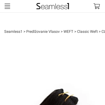
Seamless1
Seamless1
Predlžovanie Vlasov
WEFT
Classic Weft
C