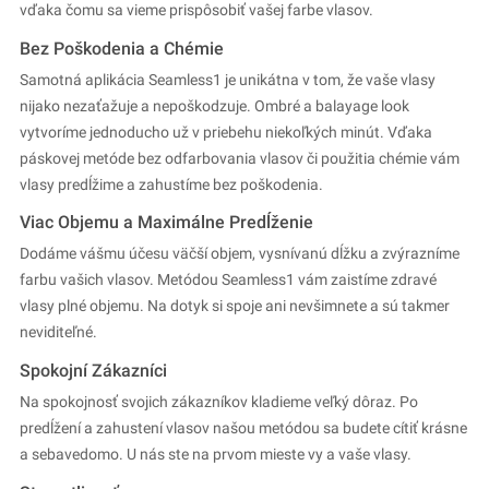
vďaka čomu sa vieme prispôsobiť vašej farbe vlasov.
Bez Poškodenia a Chémie
Samotná aplikácia Seamless1 je unikátna v tom, že vaše vlasy
nijako nezaťažuje a nepoškodzuje. Ombré a balayage look
vytvoríme jednoducho už v priebehu niekoľkých minút. Vďaka
páskovej metóde bez odfarbovania vlasov či použitia chémie vám
vlasy predĺžime a zahustíme bez poškodenia.
Viac Objemu a Maximálne Predĺženie
Dodáme vášmu účesu väčší objem, vysnívanú dĺžku a zvýrazníme
farbu vašich vlasov. Metódou Seamless1 vám zaistíme zdravé
vlasy plné objemu. Na dotyk si spoje ani nevšimnete a sú takmer
neviditeľné.
Spokojní Zákazníci
Na spokojnosť svojich zákazníkov kladieme veľký dôraz. Po
predĺžení a zahustení vlasov našou metódou sa budete cítiť krásne
a sebavedomo. U nás ste na prvom mieste vy a vaše vlasy.