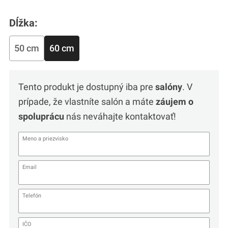
Dĺžka:
50 cm
60 cm
Tento produkt je dostupný iba pre
salóny
. V
prípade, že vlastníte salón a máte
záujem o
spoluprácu
nás neváhajte kontaktovať!