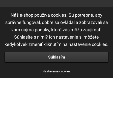
Náš e-shop používa cookies. Sú potrebné, aby
DÔLEŽITÉ ODKAZY
správne fungoval, dobre sa ovládal a zobrazovali sa
vám najmä ponuky, ktoré vás môžu zaujímať.
F.A.Q
Súhlasíte s nimi? Ich nastavenie si môžete
Ochrana osobných údajov
kedykoľvek zmeniť kliknutím na nastavenie cookies.
Obchodné a reklamačné podmienky
Súhlasím
Nastavenie cookies